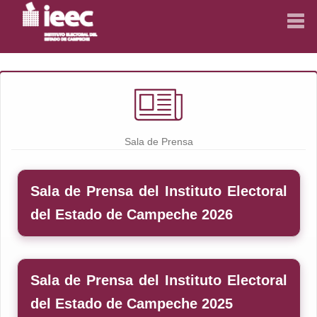
INICIO
INICIO
CONSEJO GENERAL
CONSEJO GENERAL
LEGISLACIÓN
LEGISLACIÓN
Sala de Prensa
ACUERDOS Y ACTAS
ACUERDOS Y ACTAS
Sala de Prensa del Instituto Electoral
RESULTADOS ELECTORALES
RESULTADOS ELECTORALES
del Estado de Campeche 2026
DIRECTORIO
DIRECTORIO
EDUCACIÓN CÍVICA
EDUCACIÓN CÍVICA
Sala de Prensa del Instituto Electoral
GÉNERO Y DERECHOS HUMANOS
GÉNERO Y DERECHOS HUMANOS
del Estado de Campeche 2025