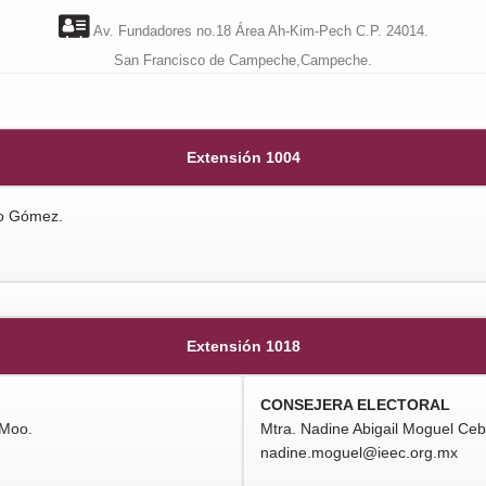
Av. Fundadores no.18 Área Ah-Kim-Pech C.P. 24014.
San Francisco de Campeche,Campeche.
Extensión 1004
ro Gómez.
Extensión 1018
CONSEJERA ELECTORAL
 Moo.
Mtra. Nadine Abigail Moguel Ceb
nadine.moguel@ieec.org.mx