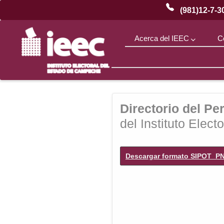
(981)12-7-3
Acerca del IEEC
C
¿Qué
es
el
Directorio del Pe
IEEC?
del Instituto Elec
Descargar formato SIPOT_P