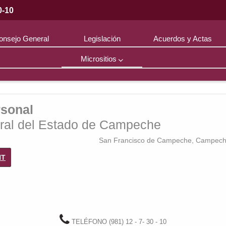
0-10
onsejo General
Legislación
Acuerdos y Actas
Micrositios
Educación
Cívica
rsonal
toral del Estado de Campeche
San Francisco de Campeche, Campeche
NT
TELÉFONO (981) 12 - 7- 30 - 10