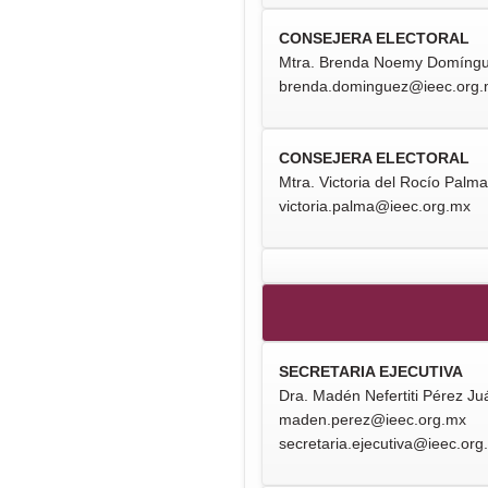
CONSEJERA ELECTORAL
Mtra. Brenda Noemy Domíngu
brenda.dominguez@ieec.org
CONSEJERA ELECTORAL
Mtra. Victoria del Rocío Palma
victoria.palma@ieec.org.mx
SECRETARIA EJECUTIVA
Dra. Madén Nefertiti Pérez J
maden.perez@ieec.org.mx
secretaria.ejecutiva@ieec.org