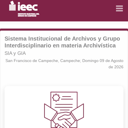
INICIO
INICIO
Sistema Institucional de Archivos y Grupo
CONSEJO GENERAL
CONSEJO GENERAL
Interdisciplinario en materia Archivística
LEGISLACIÓN
LEGISLACIÓN
SIA y GIA
San Francisco de Campeche, Campeche; Domingo 09 de Agosto
ACUERDOS Y ACTAS
ACUERDOS Y ACTAS
de 2026
RESULTADOS ELECTORALES
RESULTADOS ELECTORALES
DIRECTORIO
DIRECTORIO
EDUCACIÓN CÍVICA
EDUCACIÓN CÍVICA
GÉNERO Y DERECHOS HUMANOS
GÉNERO Y DERECHOS HUMANOS