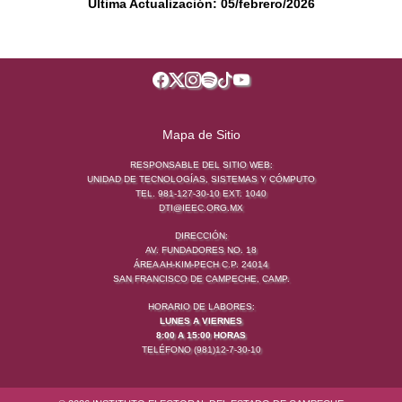
Última Actualización: 05/febrero/2026
Mapa de Sitio
RESPONSABLE DEL SITIO WEB:
UNIDAD DE TECNOLOGÍAS, SISTEMAS Y CÓMPUTO
TEL. 981-127-30-10 EXT. 1040
DTI@IEEC.ORG.MX
DIRECCIÓN:
AV. FUNDADORES NO. 18
ÁREA AH-KIM-PECH C.P. 24014
SAN FRANCISCO DE CAMPECHE, CAMP.
HORARIO DE LABORES:
LUNES A VIERNES
8:00 A 15:00 HORAS
TELÉFONO (981)12-7-30-10