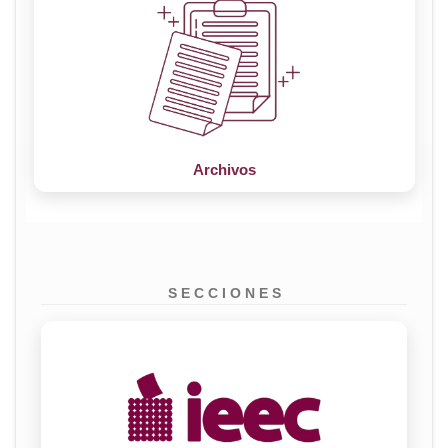
Archivos
S E C C I O N E S