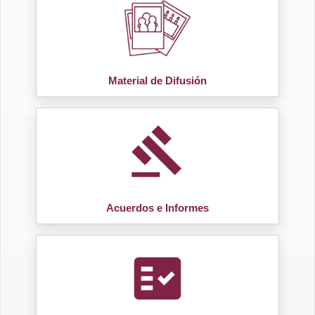
Material de Difusión
gavel
Acuerdos e Informes
fact_check