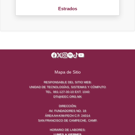
Estrados
Mapa de Sitio
RESPONSABLE DEL SITIO WEB:
UNIDAD DE TECNOLOGÍAS, SISTEMAS Y CÓMPUTO
TEL. 981-127-30-10 EXT. 1040
DTI@IEEC.ORG.MX
DIRECCIÓN:
AV. FUNDADORES NO. 18
ÁREA AH-KIM-PECH C.P. 24014
SAN FRANCISCO DE CAMPECHE, CAMP.
HORARIO DE LABORES:
LUNES A VIERNES