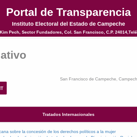
Portal de Transparencia
Portal de Transparencia
Instituto Electoral del Estado de Campeche
Instituto Electoral del Estado de Campeche
Kim Pech, Sector Fundadores, Col. San Francisco, C.P. 24014,Telé
Kim Pech, Sector Fundadores, Col. San Francisco, C.P. 24014,Telé
ativo
San Francisco de Campeche, Campeche
NT
Tratados Internacionales
ana sobre la concesión de los derechos políticos a la mujer