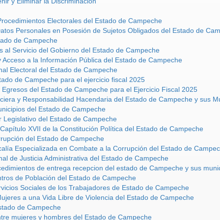
ir y Eliminar la Discriminación
 Procedimientos Electorales del Estado de Campeche
Datos Personales en Posesión de Sujetos Obligados del Estado de Ca
stado de Campeche
s al Servicio del Gobierno del Estado de Campeche
y Acceso a la Información Pública del Estado de Campeche
nal Electoral del Estado de Campeche
tado de Campeche para el ejercicio fiscal 2025
 Egresos del Estado de Campeche para el Ejercicio Fiscal 2025
nciera y Responsabilidad Hacendaria del Estado de Campeche y sus Mu
unicipios del Estado de Campeche
r Legislativo del Estado de Campeche
Capítulo XVII de la Constitución Política del Estado de Campeche
orrupción del Estado de Campeche
scalía Especializada en Combate a la Corrupción del Estado de Campe
nal de Justicia Administrativa del Estado de Campeche
cedimientos de entrega recepcion del estado de Campeche y sus munic
ntros de Población del Estado de Campeche
rvicios Sociales de los Trabajadores de Estado de Campeche
Mujeres a una Vida Libre de Violencia del Estado de Campeche
Estado de Campeche
entre mujeres y hombres del Estado de Campeche