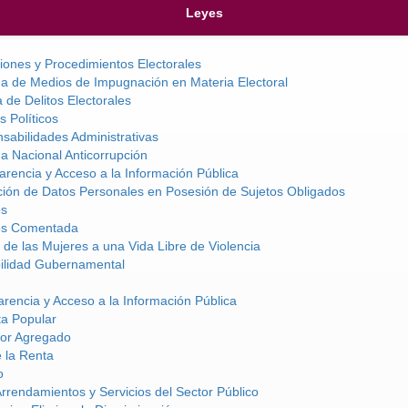
Leyes
ciones y Procedimientos Electorales
ma de Medios de Impugnación en Materia Electoral
 de Delitos Electorales
s Políticos
sabilidades Administrativas
a Nacional Anticorrupción
rencia y Acceso a la Información Pública
ción de Datos Personales en Posesión de Sujetos Obligados
os
vos Comentada
de las Mujeres a una Vida Libre de Violencia
ilidad Gubernamental
rencia y Acceso a la Información Pública
ta Popular
lor Agregado
 la Renta
o
Arrendamientos y Servicios del Sector Público