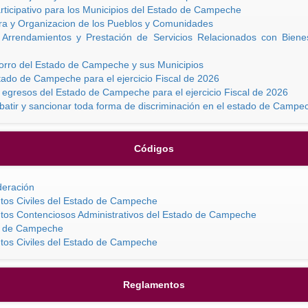
ticipativo para los Municipios del Estado de Campeche
ra y Organizacion de los Pueblos y Comunidades
, Arrendamientos y Prestación de Servicios Relacionados con Bien
horro del Estado de Campeche y sus Municipios
tado de Campeche para el ejercicio Fiscal de 2026
egresos del Estado de Campeche para el ejercicio Fiscal de 2026
batir y sancionar toda forma de discriminación en el estado de Campe
Códigos
deración
tos Civiles del Estado de Campeche
tos Contenciosos Administrativos del Estado de Campeche
do de Campeche
tos Civiles del Estado de Campeche
Reglamentos