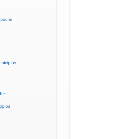
mpeche
nicipios
che
ipios