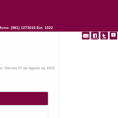
fono: (981) 1273010 Ext. 1022
fono: (981) 1273010 Ext. 1022
; Viernes 07 de Agosto de 2026