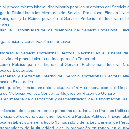
 al procedimiento laboral disciplinario para los miembros del Servicio
ar la Titularidad a los Miembros del Servicio Profesional Electoral Na
Reingreso y la Reincorporación al Servicio Profesional Electoral del
orales
lan la Disponibilidad de los Miembros del Servicio Profesional Elect
rganización y conservación de archivos
ingreso al Servicio Profesional Electoral Nacional en el sistema d
r la vía del procedimiento de Incorporación Temporal
urso Público para el Ingreso al Servicio Profesional Electoral Na
ocales Electorales
Ascenso y Certamen Interno del Servicio Profesional Electoral Na
ocales Electorales
integración, funcionamiento, actualización y conservación del Regi
 de Violencia Política Contra las Mujeres en Razón de Género
 en materia de clasificación y desclasificación de la información, as
rificación de los padrones de personas afiliadas a los Partidos Polític
ercicio del derecho que tienen los otrora Partidos Políticos Nnacionales
ocal establecido en el artículo 95, párrafo 5 de la Ley General de Partid
otorgamiento de la titularidad y de la promoción en rango, en el niv