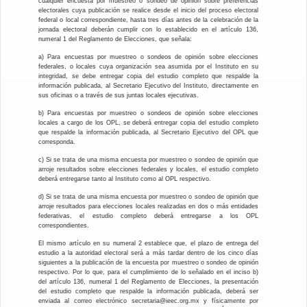
cualquier encuesta por muestreo o sondeo de opinión sobre preferencias
CANDIDATURA INDEPENDIENTES
CANDIDATURA INDEPENDIENTES
electorales cuya publicación se realice desde el inicio del proceso electoral
federal o local correspondiente, hasta tres días antes de la celebración de la
jornada electoral deberán cumplir con lo establecido en el artículo 136,
numeral 1 del Reglamento de Elecciones, que señala:
a) Para encuestas por muestreo o sondeos de opinión sobre elecciones
federales, o locales cuya organización sea asumida por el Instituto en su
integridad, se debe entregar copia del estudio completo que respalde la
información publicada, al Secretario Ejecutivo del Instituto, directamente en
sus oficinas o a través de sus juntas locales ejecutivas.
b) Para encuestas por muestreo o sondeos de opinión sobre elecciones
locales a cargo de los OPL, se deberá entregar copia del estudio completo
que respalde la información publicada, al Secretario Ejecutivo del OPL que
corresponda.
c) Si se trata de una misma encuesta por muestreo o sondeo de opinión que
arroje resultados sobre elecciones federales y locales, el estudio completo
deberá entregarse tanto al Instituto como al OPL respectivo.
d) Si se trata de una misma encuesta por muestreo o sondeo de opinión que
arroje resultados para elecciones locales realizadas en dos o más entidades
federativas, el estudio completo deberá entregarse a los OPL
correspondientes.
El mismo artículo en su numeral 2 establece que, el plazo de entrega del
estudio a la autoridad electoral será a más tardar dentro de los cinco días
siguientes a la publicación de la encuesta por muestreo o sondeo de opinión
respectivo. Por lo que, para el cumplimiento de lo señalado en el inciso b)
del artículo 136, numeral 1 del Reglamento de Elecciones, la presentación
del estudio completo que respalde la información publicada, deberá ser
enviada al correo electrónico secretaria@ieec.org.mx y físicamente por