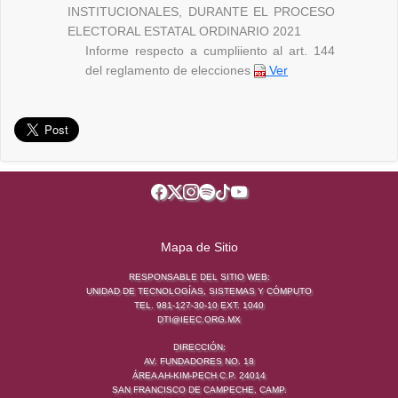
INSTITUCIONALES, DURANTE EL PROCESO
ELECTORAL ESTATAL ORDINARIO 2021
Informe respecto a cumpliiento al art. 144
del reglamento de elecciones
Ver
Mapa de Sitio
RESPONSABLE DEL SITIO WEB:
UNIDAD DE TECNOLOGÍAS, SISTEMAS Y CÓMPUTO
TEL. 981-127-30-10 EXT. 1040
DTI@IEEC.ORG.MX
DIRECCIÓN:
AV. FUNDADORES NO. 18
ÁREA AH-KIM-PECH C.P. 24014
SAN FRANCISCO DE CAMPECHE, CAMP.