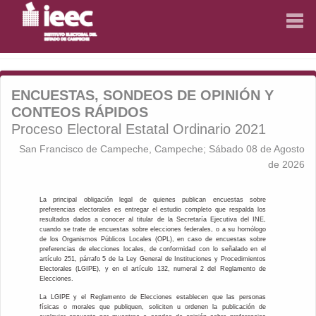
INICIO
INICIO
ENCUESTAS, SONDEOS DE OPINIÓN Y
CONSEJO GENERAL
CONSEJO GENERAL
CONTEOS RÁPIDOS
Proceso Electoral Estatal Ordinario 2021
LEGISLACIÓN
LEGISLACIÓN
San Francisco de Campeche, Campeche; Sábado 08 de Agosto
ACUERDOS Y ACTAS
ACUERDOS Y ACTAS
de 2026
RESULTADOS ELECTORALES
RESULTADOS ELECTORALES
La principal obligación legal de quienes publican encuestas sobre
preferencias electorales es entregar el estudio completo que respalda los
resultados dados a conocer al titular de la Secretaría Ejecutiva del INE,
DIRECTORIO
DIRECTORIO
cuando se trate de encuestas sobre elecciones federales, o a su homólogo
de los Organismos Públicos Locales (OPL), en caso de encuestas sobre
preferencias de elecciones locales, de conformidad con lo señalado en el
EDUCACIÓN CÍVICA
EDUCACIÓN CÍVICA
artículo 251, párrafo 5 de la Ley General de Instituciones y Procedimientos
Electorales (LGIPE), y en el artículo 132, numeral 2 del Reglamento de
Elecciones.
GÉNERO Y DERECHOS HUMANOS
GÉNERO Y DERECHOS HUMANOS
La LGIPE y el Reglamento de Elecciones establecen que las personas
físicas o morales que publiquen, soliciten u ordenen la publicación de