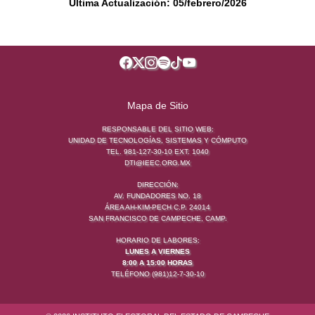
Última Actualización: 05/febrero/2026
Mapa de Sitio
RESPONSABLE DEL SITIO WEB:
UNIDAD DE TECNOLOGÍAS, SISTEMAS Y CÓMPUTO
TEL. 981-127-30-10 EXT. 1040
DTI@IEEC.ORG.MX
DIRECCIÓN:
AV. FUNDADORES NO. 18
ÁREA AH-KIM-PECH C.P. 24014
SAN FRANCISCO DE CAMPECHE, CAMP.
HORARIO DE LABORES:
LUNES A VIERNES
8:00 A 15:00 HORAS
TELÉFONO (981)12-7-30-10