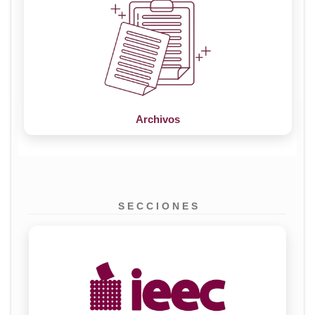
Archivos
S E C C I O N E S